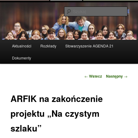
Przeskocz
z życia gminy…
do
Szuka
tekstu
Przelewice
Główne
Aktualności
Rozkłady
Stowarzyszenie AGENDA 21
menu
Dokumenty
Zobacz
←
Wstecz
Następny
→
wpisy
ARFIK na zakończenie
projektu „Na czystym
szlaku”