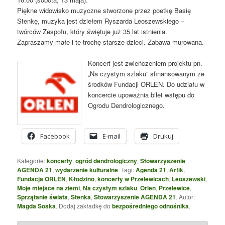
Piękne widowisko muzyczne stworzone przez poetkę Basię
Stenkę, muzyka jest dziełem Ryszarda Leoszewskiego –
twórców Zespołu, który świętuje już 35 lat istnienia.
Zapraszamy małe i te trochę starsze dzieci. Zabawa murowana.
Koncert jest zwieńczeniem projektu pn.
„Na czystym szlaku” sfinansowanym ze
środków Fundacji ORLEN. Do udziału w
koncercie upoważnia bilet wstępu do
Ogrodu Dendrologicznego.
Facebook
E-mail
Drukuj
Kategorie:
koncerty
,
ogród dendrologiczny
,
Stowarzyszenie
AGENDA 21
,
wydarzenie kulturalne
. Tagi:
Agenda 21
,
Arfik
,
Fundacja ORLEN
,
Kłodzino
,
koncerty w Przelewicach
,
Leoszewski
,
Moje miejsce na ziemi
,
Na czystym szlaku
,
Orlen
,
Przelewice
,
Sprzątanie świata
,
Stenka
,
Stowarzyszenie AGENDA 21
. Autor:
Magda Soska
. Dodaj zakładkę do
bezpośredniego odnośnika
.