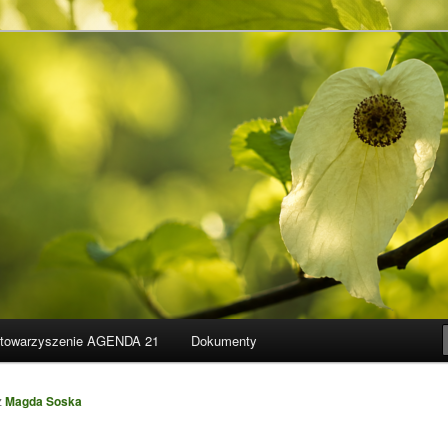
towarzyszenie AGENDA 21
Dokumenty
z
Magda Soska