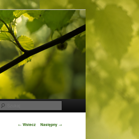
Szukaj
Zobacz
←
Wstecz
Następny
→
wpisy