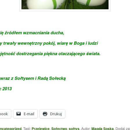
się źródłem wzmacniania
ducha,
y trwały wewnętrzny pokój, wiarę w Boga i ludzi
jętność dostrzegania piękna otaczającego świata.
wraz z Sołtysem i Radą Sołecką
c 2013
book
E-mail
Drukuj
ncategorized
. Tagi:
Przelewice
,
Sołectwo
,
sołtys
. Autor:
Magda Soska
. Dodaj z