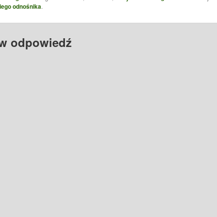
iego odnośnika
.
w odpowiedź