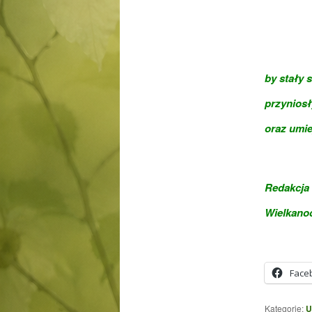
by stały 
przyniosł
oraz umie
Redakcja 
Wielkano
Face
Kategorie:
U