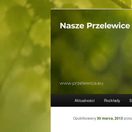
Przeskocz
z życia gminy…
do
tekstu
Przelewice
Główne
Aktualności
Rozkłady
S
menu
Opublikowany
30 marca, 2013
prze